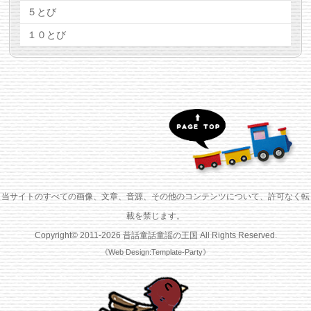
５とび
１０とび
当サイトのすべての画像、文章、音源、その他のコンテンツについて、許可なく転
載を禁じます。
Copyright© 2011-
2026
昔話童話童謡の王国
All Rights Reserved.
《Web Design:Template-Party》