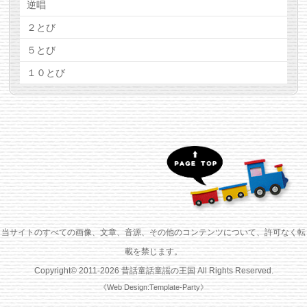
逆唱
２とび
５とび
１０とび
当サイトのすべての画像、文章、音源、その他のコンテンツについて、許可なく転
載を禁じます。
Copyright© 2011-
2026
昔話童話童謡の王国
All Rights Reserved.
《Web Design:Template-Party》