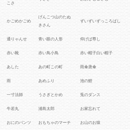
こさ
げんこつ山のたぬ
かごめかごめ
ずいずいずっころばし
きさん
通りゃんせ
青い眼の人形
仰げば尊し
赤い靴
赤い鳥小鳥
赤い帽子白い帽子
あした
あの町この町
雨傘唐傘
雨
あめふり
池の鯉
一寸法師
うさぎとかめ
兎のダンス
牛若丸
浦島太郎
お家忘れて
おにのパンツ
おもちゃのマーチ
お山のお猿