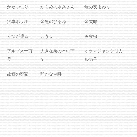
かたつむり
かもめの水兵さん
蛙の夜まわり
汽車ポッポ
金魚のひるね
金太郎
くつが鳴る
こうま
黄金虫
アルプス一万
大きな栗の木の下
オタマジャクシはカエ
尺
で
ルの子
故郷の廃家
静かな湖畔