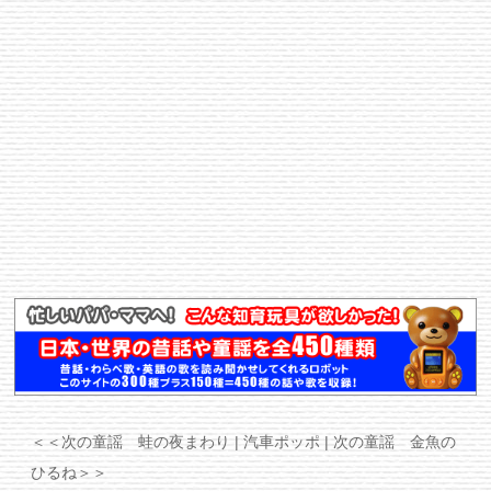
＜＜次の童謡 蛙の夜まわり
| 汽車ポッポ |
次の童謡 金魚の
ひるね＞＞