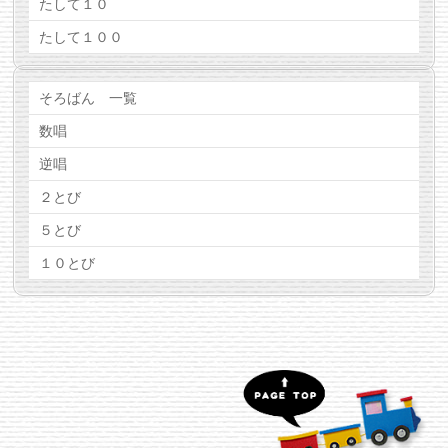
たして１０
たして１００
そろばん 一覧
数唱
逆唱
２とび
５とび
１０とび