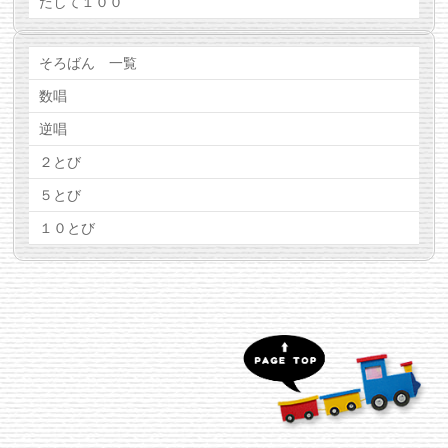
たして１００
そろばん 一覧
数唱
逆唱
２とび
５とび
１０とび